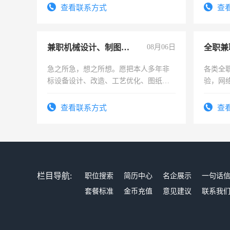
查看联系方式
查
兼职机械设计、制图、设备改造
08月06日
全职兼
急之所急，想之所想。愿把本人多年非
各类全
标设备设计、改造、工艺优化、图纸制
验，网
作和分解的经验与您分享。 真诚合作，
队长，
结识有识之士，共享未来。
有高低
查看联系方式
查
栏目导航:
职位搜索
简历中心
名企展示
一句话
套餐标准
金币充值
意见建议
联系我