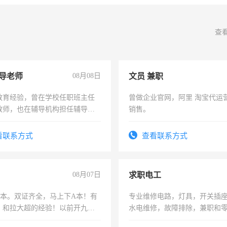
查
导老师
08月08日
文员 兼职
教育经验，曾在学校任职班主任
曾做企业官网，阿里 淘宝代运
教师，也在辅导机构担任辅导教
销售。
周一至周五辅导老师的工作
看联系方式
查看联系方式
08月07日
求职电工
，B本。双证齐全，马上下A本！有
专业维修电路，灯具，开关插
，和拉大超的经验！以前开九米
水电维修，故障排除，兼职和
土车