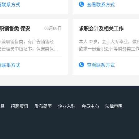
看联系方式
查看联系方式
职销售类 保安
08月06日
求职会计及相关工作
职兼职销售类，有广告销售经
本人 37岁，会计大专毕业，做
络管理员中级证书，保安类保安
欲求一份全职会计等财务类工
形象岗或幼儿园保安，维修水电
计证
压电工证和十几年工作经验
看联系方式
查看联系方式
信息
招聘资讯
发布简历
企业入驻
会员中心
法律申明
们