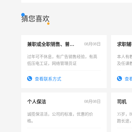
猜您喜欢
兼职或全职销售、普工、维修
08月08日
求职辅
过年可不休息，有广告销售经验，有高
本人有
低压电工证，网络管理员证
及任课
师，求
查看联系方式
查
个人保洁
08月08日
司机
诚揽保洁活，公司的标准，优惠的价
35岁
格。
跑长途
六，渣