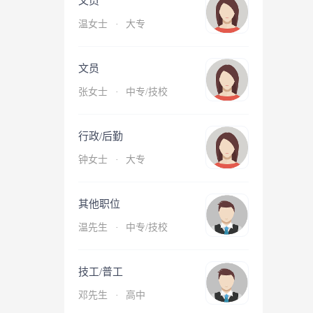
文员
温女士
·
大专
文员
张女士
·
中专/技校
行政/后勤
钟女士
·
大专
其他职位
温先生
·
中专/技校
技工/普工
邓先生
·
高中